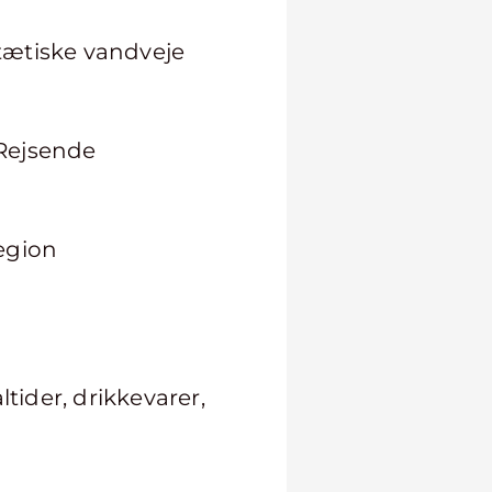
tætiske vandveje
 Rejsende
egion
ltider, drikkevarer,