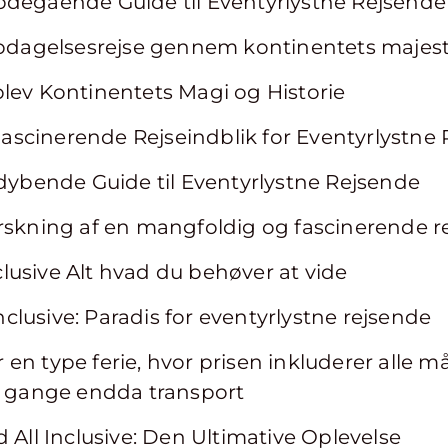
bdegående Guide til Eventyrlystne Rejsende
 opdagelsesrejse gennem kontinentets majes
lev Kontinentets Magi og Historie
n Fascinerende Rejseindblik for Eventyrlystne
ddybende Guide til Eventyrlystne Rejsende
orskning af en mangfoldig og fascinerende r
Inclusive Alt hvad du behøver at vide
 Inclusive: Paradis for eventyrlystne rejsende
er en type ferie, hvor prisen inkluderer alle må
le gange endda transport
 All Inclusive: Den Ultimative Oplevelse