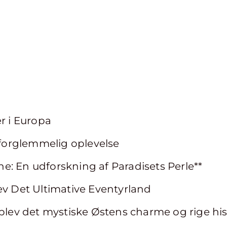
er i Europa
 uforglemmelig oplevelse
erne: En udforskning af Paradisets Perle**
ev Det Ultimative Eventyrland
Oplev det mystiske Østens charme og rige his