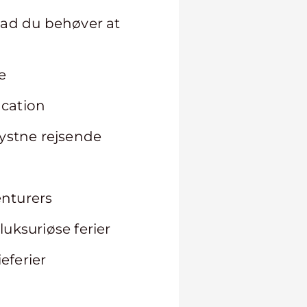
hvad du behøver at
e
acation
rlystne rejsende
enturers
luksuriøse ferier
eferier