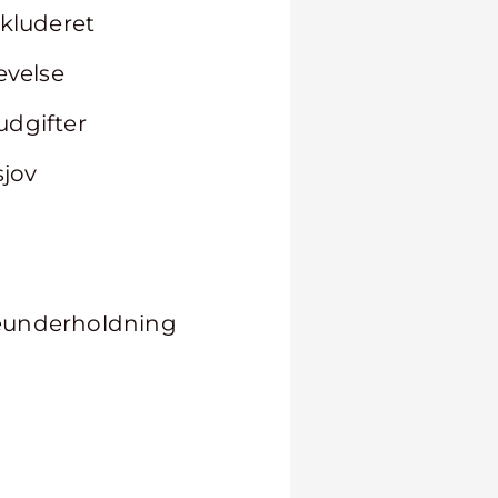
nkluderet
levelse
udgifter
sjov
lieunderholdning
t