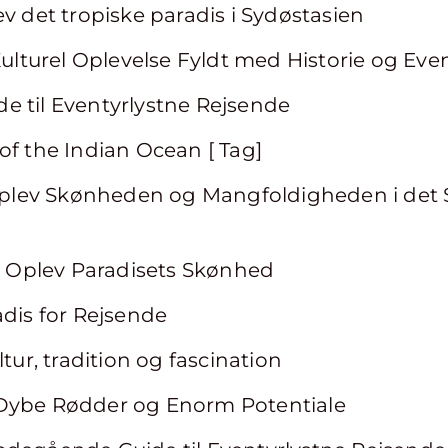
ev det tropiske paradis i Sydøstasien
Kulturel Oplevelse Fyldt med Historie og Eve
uide til Eventyrlystne Rejsende
of the Indian Ocean [ Tag]
 Oplev Skønheden og Mangfoldigheden i det 
e: Oplev Paradisets Skønhed
adis for Rejsende
ltur, tradition og fascination
Dybe Rødder og Enorm Potentiale