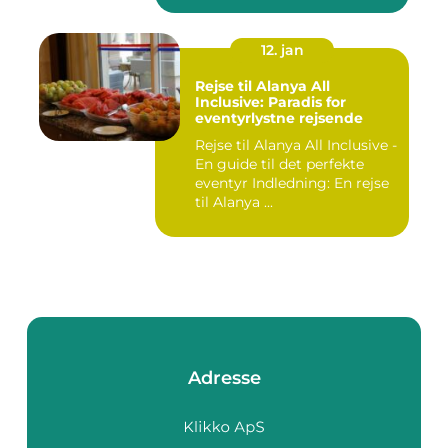
12. jan
Rejse til Alanya All
Inclusive: Paradis for
eventyrlystne rejsende
Rejse til Alanya All Inclusive -
En guide til det perfekte
eventyr Indledning: En rejse
til Alanya ...
Adresse