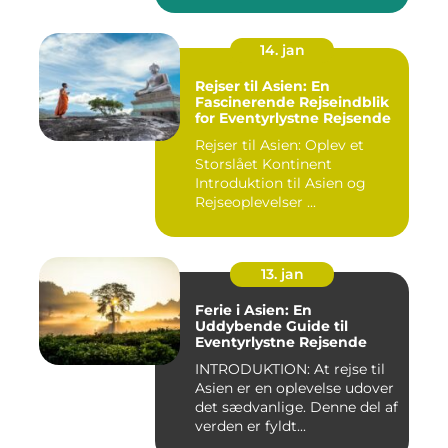
14. jan
Rejser til Asien: En
Fascinerende Rejseindblik
for Eventyrlystne Rejsende
Rejser til Asien: Oplev et
Storslået Kontinent
Introduktion til Asien og
Rejseoplevelser ...
13. jan
Ferie i Asien: En
Uddybende Guide til
Eventyrlystne Rejsende
INTRODUKTION: At rejse til
Asien er en oplevelse udover
det sædvanlige. Denne del af
verden er fyldt...