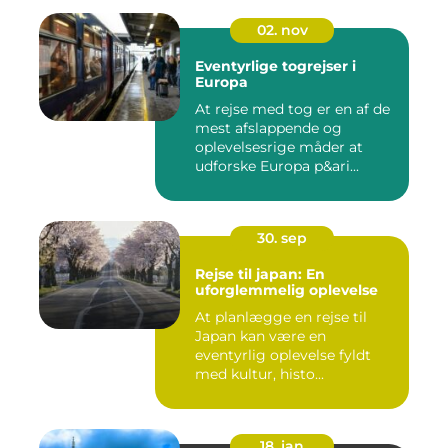
02. nov
Eventyrlige togrejser i
Europa
At rejse med tog er en af de
mest afslappende og
oplevelsesrige måder at
udforske Europa p&ari...
30. sep
Rejse til japan: En
uforglemmelig oplevelse
At planlægge en rejse til
Japan kan være en
eventyrlig oplevelse fyldt
med kultur, histo...
18. jan