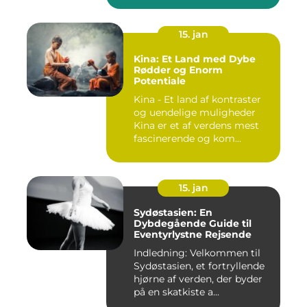
15. jan
Kina: Et Land med Dybe
Rødder og Enorm
Potentiale
Kina - Et land af kontraster
og uendelige muligheder
Kina er et af verdens mest
fascinerende og kom...
15. jan
Sydøstasien: En
Dybdegående Guide til
Eventyrlystne Rejsende
Indledning: Velkommen til
Sydøstasien, et fortryllende
hjørne af verden, der byder
på en skatkiste a...