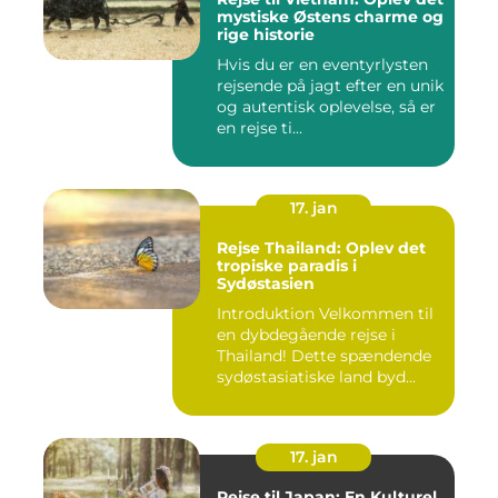
mystiske Østens charme og
rige historie
Hvis du er en eventyrlysten
rejsende på jagt efter en unik
og autentisk oplevelse, så er
en rejse ti...
17. jan
Rejse Thailand: Oplev det
tropiske paradis i
Sydøstasien
Introduktion Velkommen til
en dybdegående rejse i
Thailand! Dette spændende
sydøstasiatiske land byd...
17. jan
Rejse til Japan: En Kulturel