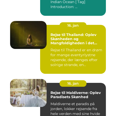
Indian Ocean [ Tag]
Introduction: ...
16. jan
Rejse til Thailand: Oplev
Skønheden og
Mangfoldigheden i det
Sydøstasiatiske Paradis
Rejse til Thailand er en drøm
for mange eventyrlystne
rejsende, der længes efter
solrige strande, en...
16. jan
Rejse til Maldiverne: Oplev
Paradisets Skønhed
Maldiverne et paradis på
jorden, lokker rejsende fra
hele verden med sine hvide