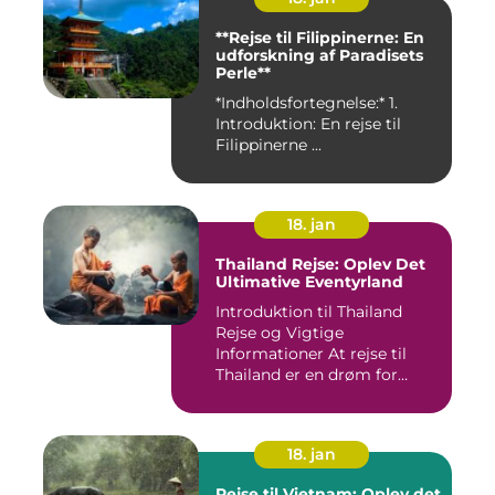
**Rejse til Filippinerne: En
udforskning af Paradisets
Perle**
*Indholdsfortegnelse:* 1.
Introduktion: En rejse til
Filippinerne ...
18. jan
Thailand Rejse: Oplev Det
Ultimative Eventyrland
Introduktion til Thailand
Rejse og Vigtige
Informationer At rejse til
Thailand er en drøm for
mange...
18. jan
Rejse til Vietnam: Oplev det