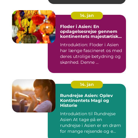
14. jan
Floder i Asien: En
opdagelsesrejse gennem
kontinentets majestætiske
vandveje
Introduktion: Floder i Asien
har længe fascineret os med
deres utrolige betydning og
skønhed. Denne ...
14. jan
Rundrejse Asien: Oplev
Kontinentets Magi og
Historie
Introduktion til Rundrejse
Asien At tage på en
rundrejse i Asien er en drøm
for mange rejsende og e...