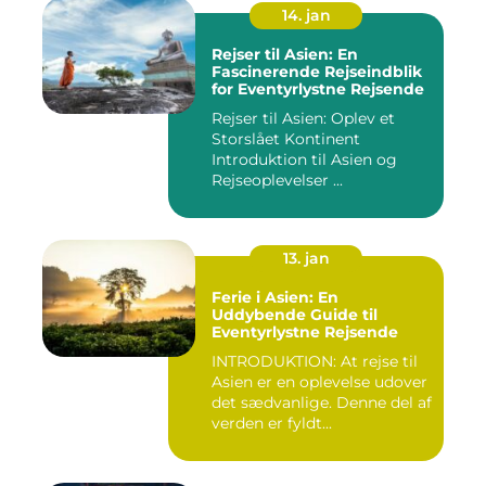
14. jan
Rejser til Asien: En
Fascinerende Rejseindblik
for Eventyrlystne Rejsende
Rejser til Asien: Oplev et
Storslået Kontinent
Introduktion til Asien og
Rejseoplevelser ...
13. jan
Ferie i Asien: En
Uddybende Guide til
Eventyrlystne Rejsende
INTRODUKTION: At rejse til
Asien er en oplevelse udover
det sædvanlige. Denne del af
verden er fyldt...