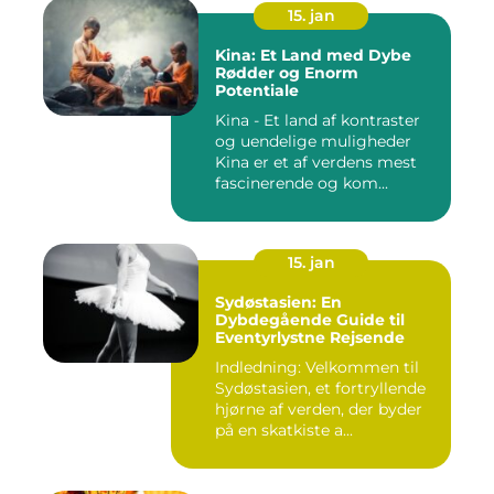
15. jan
Kina: Et Land med Dybe
Rødder og Enorm
Potentiale
Kina - Et land af kontraster
og uendelige muligheder
Kina er et af verdens mest
fascinerende og kom...
15. jan
Sydøstasien: En
Dybdegående Guide til
Eventyrlystne Rejsende
Indledning: Velkommen til
Sydøstasien, et fortryllende
hjørne af verden, der byder
på en skatkiste a...