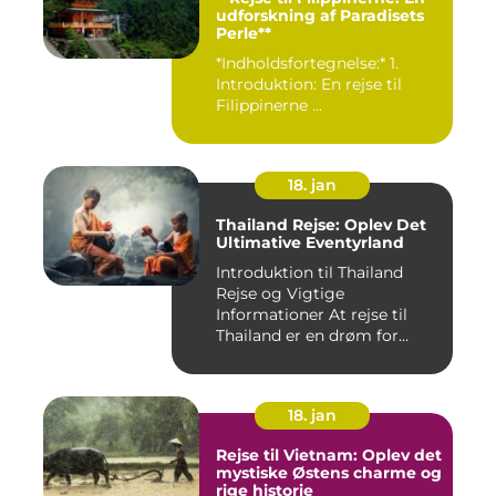
udforskning af Paradisets
Perle**
*Indholdsfortegnelse:* 1.
Introduktion: En rejse til
Filippinerne ...
18. jan
Thailand Rejse: Oplev Det
Ultimative Eventyrland
Introduktion til Thailand
Rejse og Vigtige
Informationer At rejse til
Thailand er en drøm for
mange...
18. jan
Rejse til Vietnam: Oplev det
mystiske Østens charme og
rige historie