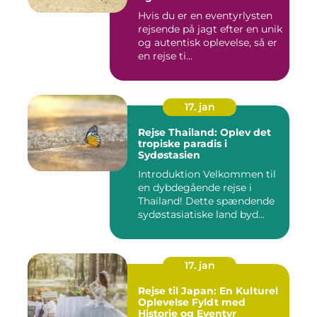
Hvis du er en eventyrlysten
rejsende på jagt efter en unik
og autentisk oplevelse, så er
en rejse ti...
17. jan
Rejse Thailand: Oplev det
tropiske paradis i
Sydøstasien
Introduktion Velkommen til
en dybdegående rejse i
Thailand! Dette spændende
sydøstasiatiske land byd...
17. jan
Rejse til Japan: En Kulturel
Oplevelse Fyldt med
Historie og Eventyr