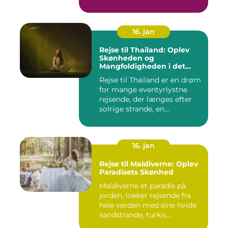
16. jan
Rejse til Thailand: Oplev
Skønheden og
Mangfoldigheden i det
Sydøstasiatiske Paradis
Rejse til Thailand er en drøm
for mange eventyrlystne
rejsende, der længes efter
solrige strande, en...
16. jan
Rejse til Maldiverne: Oplev
Paradisets Skønhed
Maldiverne et paradis på
jorden, lokker rejsende fra
hele verden med sine hvide
sandstrande, turkis...