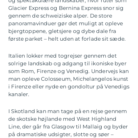
og spektakulære landskaber, hvor ruter som
Glacier Express og Bernina Express snor sig
gennem de schweiziske alper. De store
panoramavinduer gør det muligt at opleve
bjergtoppene, gletsjere og dybe dale fra
første parket – helt uden at forlade sit sæde.
Italien lokker med togrejser gennem det
solrige landskab og adgang til ikoniske byer
som Rom, Firenze og Venedig. Undervejs kan
man opleve Colosseum, Michelangelos kunst
i Firenze eller nyde en gondoltur på Venedigs
kanaler.
I Skotland kan man tage på en rejse gennem
de skotske højlande med West Highland
Line, der går fra Glasgow til Mallaig og byder
på dramatiske udsigter, slotte og søer –