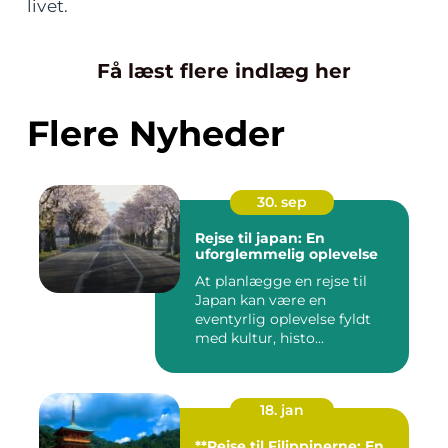
livet.
Få læst flere indlæg her
Flere Nyheder
30. sep
Rejse til japan: En
uforglemmelig oplevelse
At planlægge en rejse til
Japan kan være en
eventyrlig oplevelse fyldt
med kultur, histo...
18. jan
**Rejse til Filippinerne: En