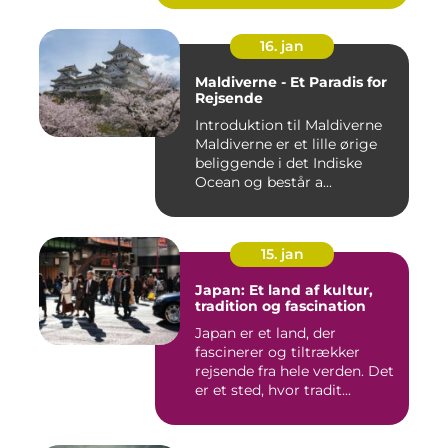
16. jan
Maldiverne - Et Paradis for
Rejsende
Introduktion til Maldiverne
Maldiverne er et lille ørige
beliggende i det Indiske
Ocean og består a...
15. jan
Japan: Et land af kultur,
tradition og fascination
Japan er et land, der
fascinerer og tiltrækker
rejsende fra hele verden. Det
er et sted, hvor tradit...