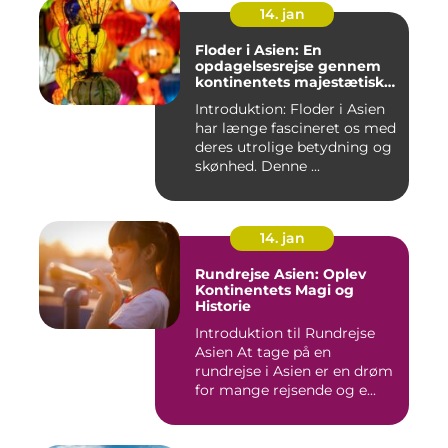
14. jan
Floder i Asien: En
opdagelsesrejse gennem
kontinentets majestætiske
vandveje
Introduktion: Floder i Asien
har længe fascineret os med
deres utrolige betydning og
skønhed. Denne ...
14. jan
Rundrejse Asien: Oplev
Kontinentets Magi og
Historie
Introduktion til Rundrejse
Asien At tage på en
rundrejse i Asien er en drøm
for mange rejsende og e...