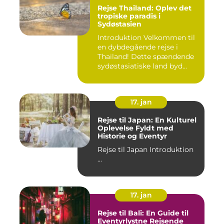
Rejse Thailand: Oplev det
tropiske paradis i
Sydøstasien
Introduktion Velkommen til
en dybdegående rejse i
Thailand! Dette spændende
sydøstasiatiske land byd...
17. jan
Rejse til Japan: En Kulturel
Oplevelse Fyldt med
Historie og Eventyr
Rejse til Japan Introduktion
...
17. jan
Rejse til Bali: En Guide til
Eventyrlystne Rejsende