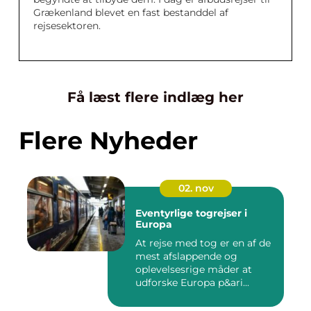
Grækenland blevet en fast bestanddel af
rejsesektoren.
Få læst flere indlæg her
Flere Nyheder
02. nov
Eventyrlige togrejser i
Europa
At rejse med tog er en af de
mest afslappende og
oplevelsesrige måder at
udforske Europa p&ari...