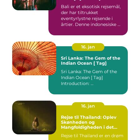
Bali er et eksotisk rejsemål,
der har tiltrukket
eventyrlystne rejsende i
årtier. Denne indonesiske ...
16. jan
Sri Lanka: The Gem of the
Indian Ocean [ Tag]
Sri Lanka: The Gem of the
Indian Ocean [ Tag]
Introduction: ...
16. jan
Rejse til Thailand: Oplev
Skønheden og
Mangfoldigheden i det
Sydøstasiatiske Paradis
Rejse til Thailand er en drøm