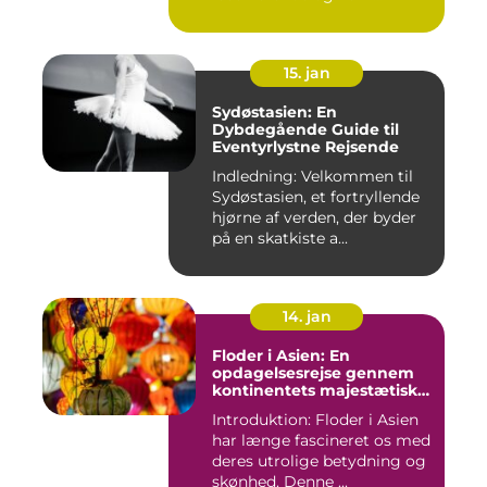
15. jan
Sydøstasien: En
Dybdegående Guide til
Eventyrlystne Rejsende
Indledning: Velkommen til
Sydøstasien, et fortryllende
hjørne af verden, der byder
på en skatkiste a...
14. jan
Floder i Asien: En
opdagelsesrejse gennem
kontinentets majestætiske
vandveje
Introduktion: Floder i Asien
har længe fascineret os med
deres utrolige betydning og
skønhed. Denne ...