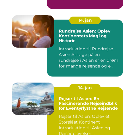
14. jan
Rundrejse Asien: Oplev
Kontinentets Magi og
Historie
Introduktion til Rundrejse
Asien At tage på en
rundrejse i Asien er en drøm
for mange rejsende og e...
14. jan
Rejser til Asien: En
Fascinerende Rejseindblik
for Eventyrlystne Rejsende
Rejser til Asien: Oplev et
Storslået Kontinent
Introduktion til Asien og
Rejseoplevelser ...