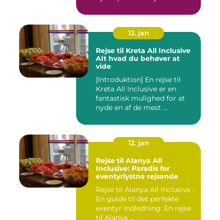
blandin...
12. jan
Rejse til Kreta All Inclusive
Alt hvad du behøver at
vide
[Introduktion] En rejse til
Kreta All Inclusive er en
fantastisk mulighed for at
nyde en af de mest ...
12. jan
Rejse til Alanya All
Inclusive: Paradis for
eventyrlystne rejsende
Rejse til Alanya All Inclusive -
En guide til det perfekte
eventyr Indledning: En rejse
til Alanya ...