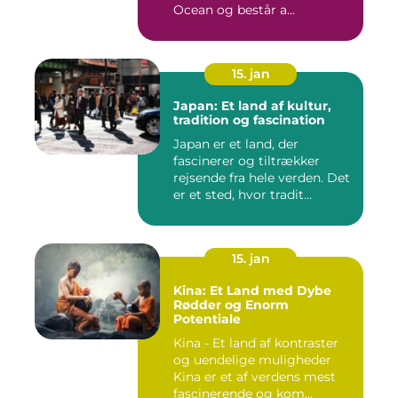
Ocean og består a...
15. jan
Japan: Et land af kultur,
tradition og fascination
Japan er et land, der
fascinerer og tiltrækker
rejsende fra hele verden. Det
er et sted, hvor tradit...
15. jan
Kina: Et Land med Dybe
Rødder og Enorm
Potentiale
Kina - Et land af kontraster
og uendelige muligheder
Kina er et af verdens mest
fascinerende og kom...