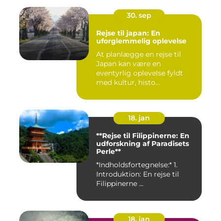
30. sep
Rejse til japan: En
uforglemmelig oplevelse
At planlægge en rejse til
Japan kan være en
eventyrlig oplevelse fyldt
med kultur, histo...
18. jan
**Rejse til Filippinerne: En
udforskning af Paradisets
Perle**
*Indholdsfortegnelse:* 1.
Introduktion: En rejse til
Filippinerne ...
18. jan