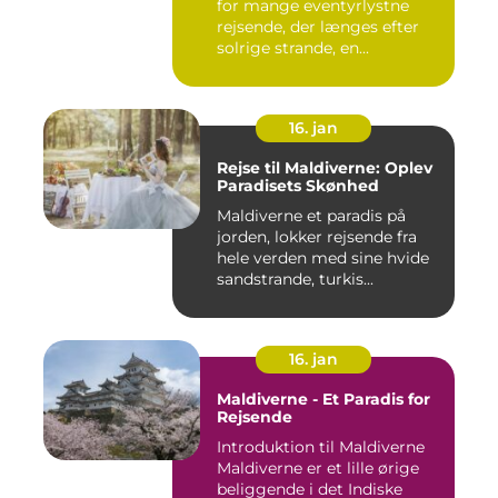
for mange eventyrlystne
rejsende, der længes efter
solrige strande, en...
16. jan
Rejse til Maldiverne: Oplev
Paradisets Skønhed
Maldiverne et paradis på
jorden, lokker rejsende fra
hele verden med sine hvide
sandstrande, turkis...
16. jan
Maldiverne - Et Paradis for
Rejsende
Introduktion til Maldiverne
Maldiverne er et lille ørige
beliggende i det Indiske