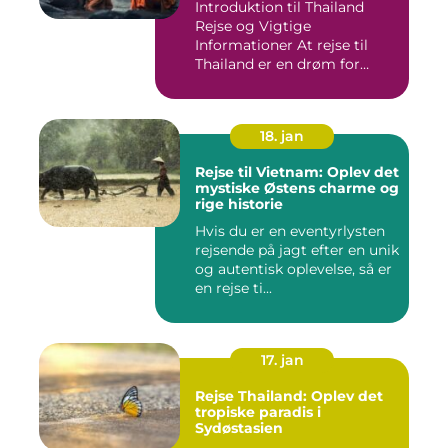
Introduktion til Thailand
Rejse og Vigtige
Informationer At rejse til
Thailand er en drøm for
mange...
18. jan
Rejse til Vietnam: Oplev det
mystiske Østens charme og
rige historie
Hvis du er en eventyrlysten
rejsende på jagt efter en unik
og autentisk oplevelse, så er
en rejse ti...
17. jan
Rejse Thailand: Oplev det
tropiske paradis i
Sydøstasien