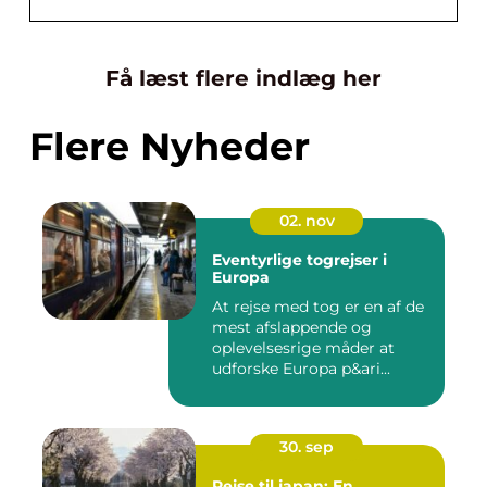
Få læst flere indlæg her
Flere Nyheder
02. nov
Eventyrlige togrejser i
Europa
At rejse med tog er en af de
mest afslappende og
oplevelsesrige måder at
udforske Europa p&ari...
30. sep
Rejse til japan: En