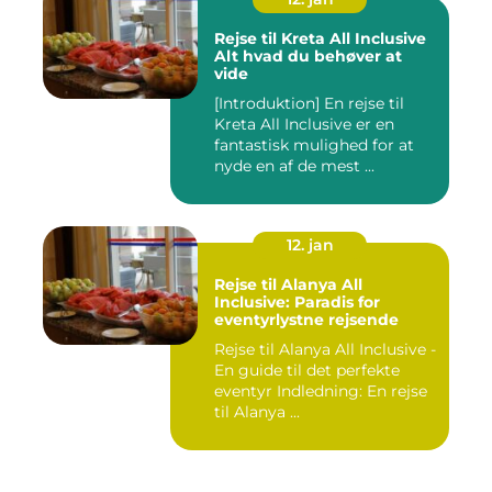
Rejse til Kreta All Inclusive
Alt hvad du behøver at
vide
[Introduktion] En rejse til
Kreta All Inclusive er en
fantastisk mulighed for at
nyde en af de mest ...
12. jan
Rejse til Alanya All
Inclusive: Paradis for
eventyrlystne rejsende
Rejse til Alanya All Inclusive -
En guide til det perfekte
eventyr Indledning: En rejse
til Alanya ...