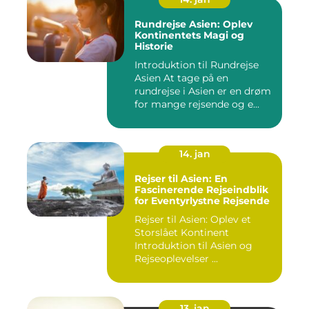
Rundrejse Asien: Oplev
Kontinentets Magi og
Historie
Introduktion til Rundrejse
Asien At tage på en
rundrejse i Asien er en drøm
for mange rejsende og e...
14. jan
Rejser til Asien: En
Fascinerende Rejseindblik
for Eventyrlystne Rejsende
Rejser til Asien: Oplev et
Storslået Kontinent
Introduktion til Asien og
Rejseoplevelser ...
13. jan