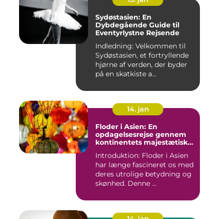
Sydøstasien: En
Dybdegående Guide til
Eventyrlystne Rejsende
Indledning: Velkommen til
Sydøstasien, et fortryllende
hjørne af verden, der byder
på en skatkiste a...
14. jan
Floder i Asien: En
opdagelsesrejse gennem
kontinentets majestætiske
vandveje
Introduktion: Floder i Asien
har længe fascineret os med
deres utrolige betydning og
skønhed. Denne ...
14. jan