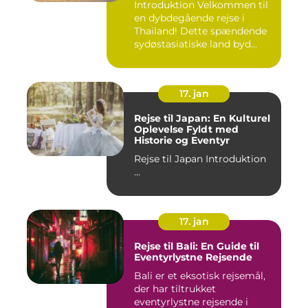
Introduktion Velkommen til
en dybdegående rejse i
Thailand! Dette spændende
sydøstasiatiske land byd...
17. jan
Rejse til Japan: En Kulturel
Oplevelse Fyldt med
Historie og Eventyr
Rejse til Japan Introduktion
...
17. jan
Rejse til Bali: En Guide til
Eventyrlystne Rejsende
Bali er et eksotisk rejsemål,
der har tiltrukket
eventyrlystne rejsende i