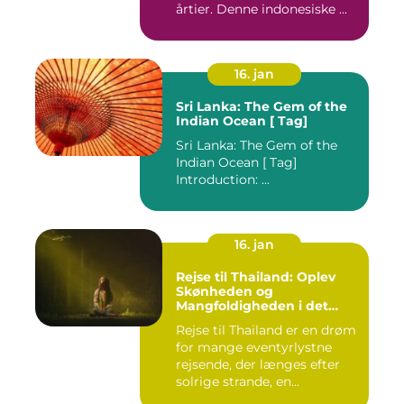
årtier. Denne indonesiske ...
16. jan
Sri Lanka: The Gem of the
Indian Ocean [ Tag]
Sri Lanka: The Gem of the
Indian Ocean [ Tag]
Introduction: ...
16. jan
Rejse til Thailand: Oplev
Skønheden og
Mangfoldigheden i det
Sydøstasiatiske Paradis
Rejse til Thailand er en drøm
for mange eventyrlystne
rejsende, der længes efter
solrige strande, en...