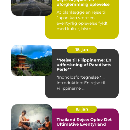
uforglemmelig oplevelse
At planlægge en rejse til
Japan kan være en
eventyrlig oplevelse fyldt
med kultur, histo...
18. jan
**Rejse til Filippinerne: En
udforskning af Paradisets
Perle**
*Indholdsfortegnelse:* 1.
Introduktion: En rejse til
Filippinerne ...
18. jan
Thailand Rejse: Oplev Det
Ultimative Eventyrland