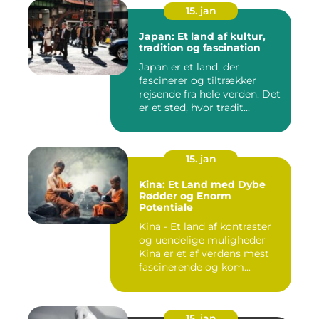
15. jan
Japan: Et land af kultur,
tradition og fascination
Japan er et land, der
fascinerer og tiltrækker
rejsende fra hele verden. Det
er et sted, hvor tradit...
15. jan
Kina: Et Land med Dybe
Rødder og Enorm
Potentiale
Kina - Et land af kontraster
og uendelige muligheder
Kina er et af verdens mest
fascinerende og kom...
15. jan