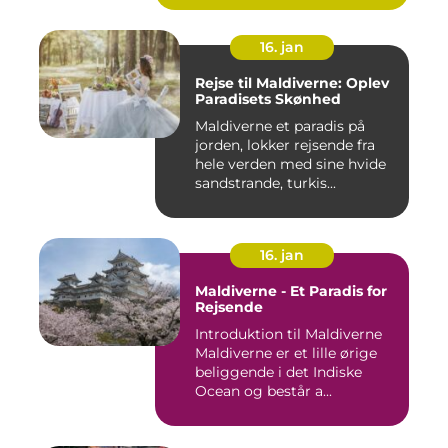
16. jan
Rejse til Maldiverne: Oplev
Paradisets Skønhed
Maldiverne et paradis på
jorden, lokker rejsende fra
hele verden med sine hvide
sandstrande, turkis...
16. jan
Maldiverne - Et Paradis for
Rejsende
Introduktion til Maldiverne
Maldiverne er et lille ørige
beliggende i det Indiske
Ocean og består a...