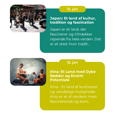
15. jan
Japan: Et land af kultur,
tradition og fascination
Japan er et land, der
fascinerer og tiltrækker
rejsende fra hele verden. Det
er et sted, hvor tradit...
15. jan
Kina: Et Land med Dybe
Rødder og Enorm
Potentiale
Kina - Et land af kontraster
og uendelige muligheder
Kina er et af verdens mest
fascinerende og kom...