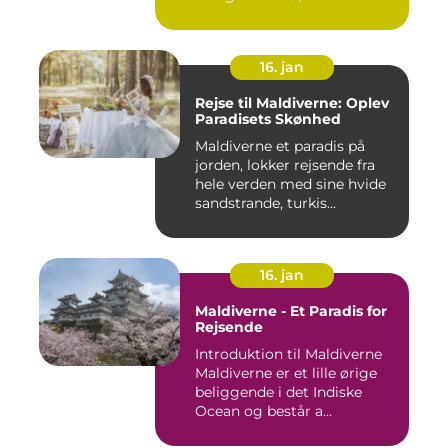
16. jan
Rejse til Maldiverne: Oplev
Paradisets Skønhed
Maldiverne et paradis på
jorden, lokker rejsende fra
hele verden med sine hvide
sandstrande, turkis...
16. jan
Maldiverne - Et Paradis for
Rejsende
Introduktion til Maldiverne
Maldiverne er et lille ørige
beliggende i det Indiske
Ocean og består a...