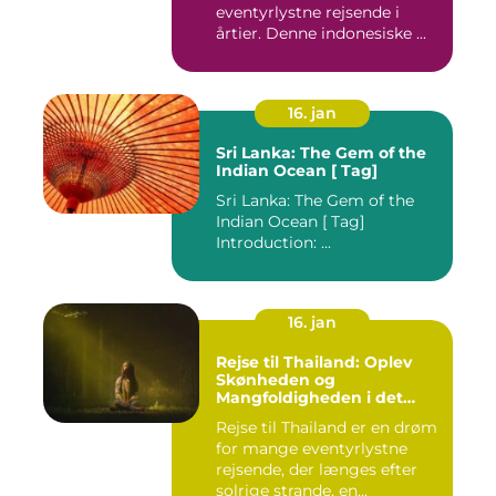
eventyrlystne rejsende i
årtier. Denne indonesiske ...
16. jan
Sri Lanka: The Gem of the
Indian Ocean [ Tag]
Sri Lanka: The Gem of the
Indian Ocean [ Tag]
Introduction: ...
16. jan
Rejse til Thailand: Oplev
Skønheden og
Mangfoldigheden i det
Sydøstasiatiske Paradis
Rejse til Thailand er en drøm
for mange eventyrlystne
rejsende, der længes efter
solrige strande, en...