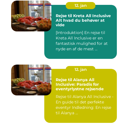
12. jan
Rejse til Kreta All Inclusive
Alt hvad du behøver at
vide
[Introduktion] En rejse til
Kreta All Inclusive er en
fantastisk mulighed for at
nyde en af de mest ...
12. jan
Rejse til Alanya All
Inclusive: Paradis for
eventyrlystne rejsende
Rejse til Alanya All Inclusive -
En guide til det perfekte
eventyr Indledning: En rejse
til Alanya ...