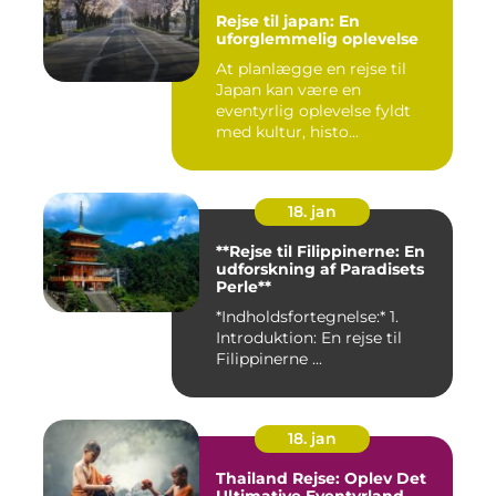
Rejse til japan: En
uforglemmelig oplevelse
At planlægge en rejse til
Japan kan være en
eventyrlig oplevelse fyldt
med kultur, histo...
18. jan
**Rejse til Filippinerne: En
udforskning af Paradisets
Perle**
*Indholdsfortegnelse:* 1.
Introduktion: En rejse til
Filippinerne ...
18. jan
Thailand Rejse: Oplev Det
Ultimative Eventyrland