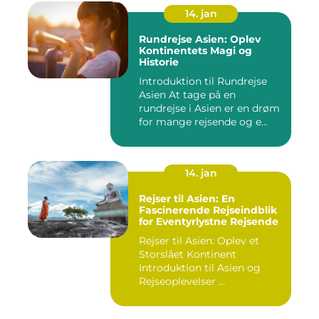
14. jan
Rundrejse Asien: Oplev
Kontinentets Magi og
Historie
Introduktion til Rundrejse
Asien At tage på en
rundrejse i Asien er en drøm
for mange rejsende og e...
14. jan
Rejser til Asien: En
Fascinerende Rejseindblik
for Eventyrlystne Rejsende
Rejser til Asien: Oplev et
Storslået Kontinent
Introduktion til Asien og
Rejseoplevelser ...