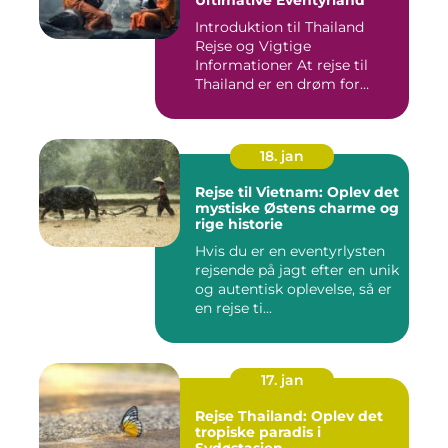
Introduktion til Thailand
Rejse og Vigtige
Informationer At rejse til
Thailand er en drøm for
mange...
18. jan
Rejse til Vietnam: Oplev det
mystiske Østens charme og
rige historie
Hvis du er en eventyrlysten
rejsende på jagt efter en unik
og autentisk oplevelse, så er
en rejse ti...
17. jan
Rejse Thailand: Oplev det
tropiske paradis i
Sydøstasien