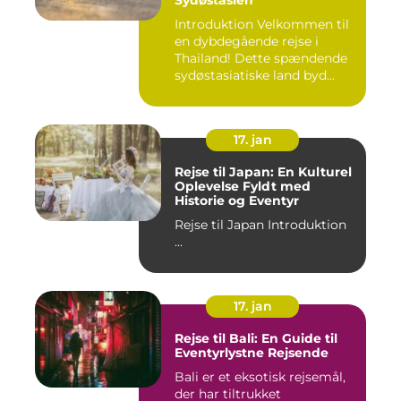
Introduktion Velkommen til
en dybdegående rejse i
Thailand! Dette spændende
sydøstasiatiske land byd...
17. jan
Rejse til Japan: En Kulturel
Oplevelse Fyldt med
Historie og Eventyr
Rejse til Japan Introduktion
...
17. jan
Rejse til Bali: En Guide til
Eventyrlystne Rejsende
Bali er et eksotisk rejsemål,
der har tiltrukket