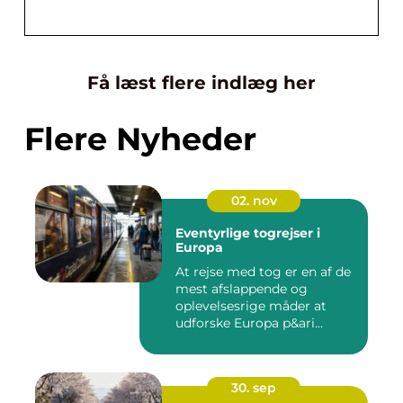
Få læst flere indlæg her
Flere Nyheder
02. nov
Eventyrlige togrejser i
Europa
At rejse med tog er en af de
mest afslappende og
oplevelsesrige måder at
udforske Europa p&ari...
30. sep