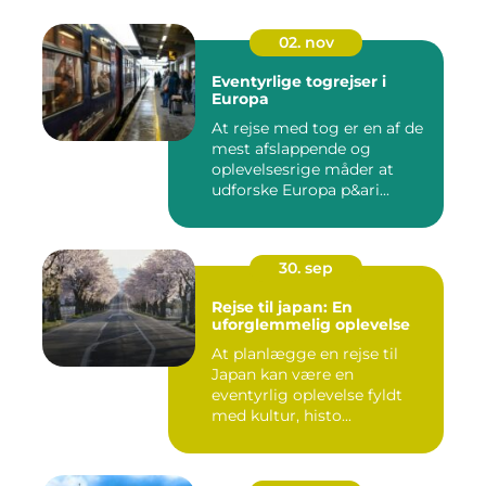
02. nov
Eventyrlige togrejser i
Europa
At rejse med tog er en af de
mest afslappende og
oplevelsesrige måder at
udforske Europa p&ari...
30. sep
Rejse til japan: En
uforglemmelig oplevelse
At planlægge en rejse til
Japan kan være en
eventyrlig oplevelse fyldt
med kultur, histo...