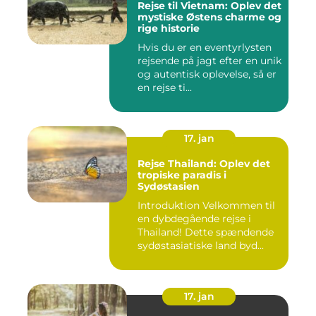
Rejse til Vietnam: Oplev det
mystiske Østens charme og
rige historie
Hvis du er en eventyrlysten
rejsende på jagt efter en unik
og autentisk oplevelse, så er
en rejse ti...
17. jan
Rejse Thailand: Oplev det
tropiske paradis i
Sydøstasien
Introduktion Velkommen til
en dybdegående rejse i
Thailand! Dette spændende
sydøstasiatiske land byd...
17. jan