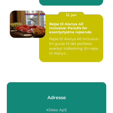
12. jan
Rejse til Alanya All
Inclusive: Paradis for
eventyrlystne rejsende
Rejse til Alanya All Inclusive -
En guide til det perfekte
eventyr Indledning: En rejse
til Alanya ...
Adresse