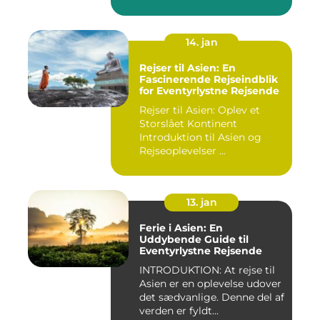
14. jan
Rejser til Asien: En
Fascinerende Rejseindblik
for Eventyrlystne Rejsende
Rejser til Asien: Oplev et
Storslået Kontinent
Introduktion til Asien og
Rejseoplevelser ...
13. jan
Ferie i Asien: En
Uddybende Guide til
Eventyrlystne Rejsende
INTRODUKTION: At rejse til
Asien er en oplevelse udover
det sædvanlige. Denne del af
verden er fyldt...