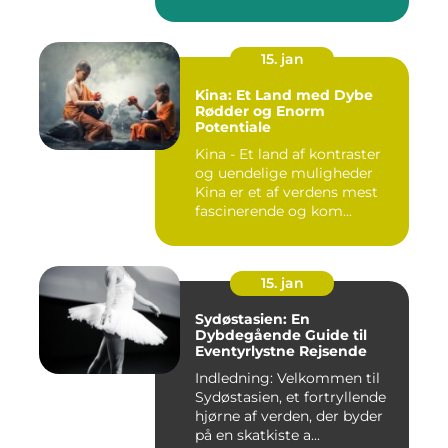
15. jan
Kina: Et Land med Dybe
Rødder og Enorm
Potentiale
Kina - Et land af kontraster
og uendelige muligheder
Kina er et af verdens mest
fascinerende og kom...
15. jan
Sydøstasien: En
Dybdegående Guide til
Eventyrlystne Rejsende
Indledning: Velkommen til
Sydøstasien, et fortryllende
hjørne af verden, der byder
på en skatkiste a...