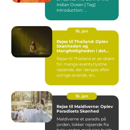
Indian Ocean [ Tag]
Introduction: ...
16. jan
Rejse til Thailand: Oplev
Skønheden og
Mangfoldigheden i det
Sydøstasiatiske Paradis
Rejse til Thailand er en drøm
for mange eventyrlystne
rejsende, der længes efter
solrige strande, en...
16. jan
Rejse til Maldiverne: Oplev
Paradisets Skønhed
Maldiverne et paradis på
jorden, lokker rejsende fra