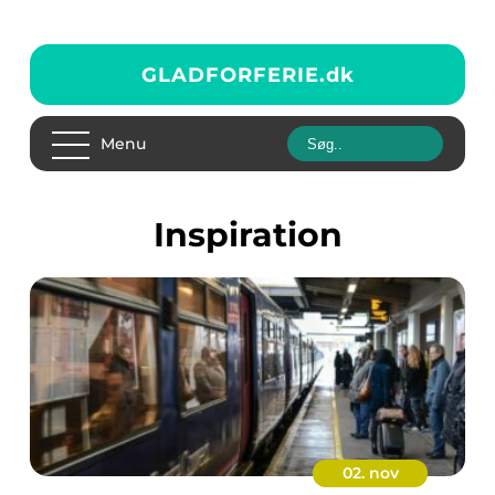
GLADFORFERIE.
dk
Menu
inspiration
02. nov