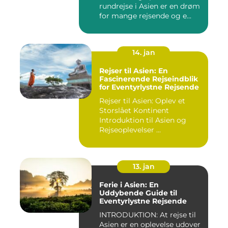
rundrejse i Asien er en drøm
for mange rejsende og e...
14. jan
Rejser til Asien: En
Fascinerende Rejseindblik
for Eventyrlystne Rejsende
Rejser til Asien: Oplev et
Storslået Kontinent
Introduktion til Asien og
Rejseoplevelser ...
13. jan
Ferie i Asien: En
Uddybende Guide til
Eventyrlystne Rejsende
INTRODUKTION: At rejse til
Asien er en oplevelse udover