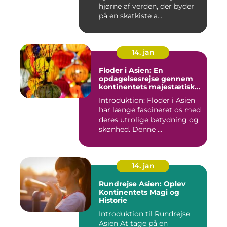
hjørne af verden, der byder
på en skatkiste a...
14. jan
Floder i Asien: En
opdagelsesrejse gennem
kontinentets majestætiske
vandveje
Introduktion: Floder i Asien
har længe fascineret os med
deres utrolige betydning og
skønhed. Denne ...
14. jan
Rundrejse Asien: Oplev
Kontinentets Magi og
Historie
Introduktion til Rundrejse
Asien At tage på en