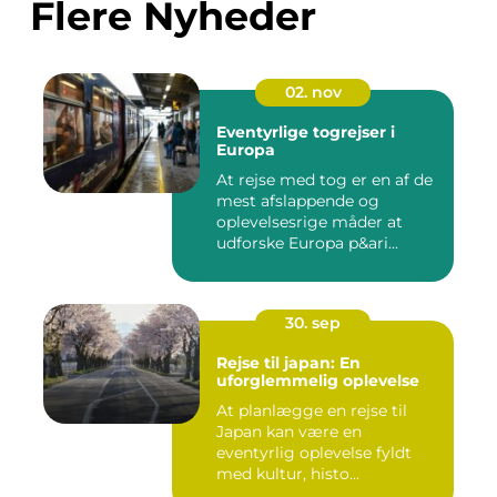
Flere Nyheder
02. nov
Eventyrlige togrejser i
Europa
At rejse med tog er en af de
mest afslappende og
oplevelsesrige måder at
udforske Europa p&ari...
30. sep
Rejse til japan: En
uforglemmelig oplevelse
At planlægge en rejse til
Japan kan være en
eventyrlig oplevelse fyldt
med kultur, histo...