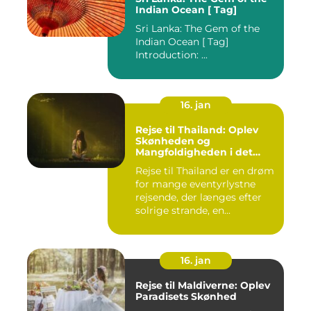
Indian Ocean [ Tag]
Sri Lanka: The Gem of the
Indian Ocean [ Tag]
Introduction: ...
16. jan
Rejse til Thailand: Oplev
Skønheden og
Mangfoldigheden i det
Sydøstasiatiske Paradis
Rejse til Thailand er en drøm
for mange eventyrlystne
rejsende, der længes efter
solrige strande, en...
16. jan
Rejse til Maldiverne: Oplev
Paradisets Skønhed