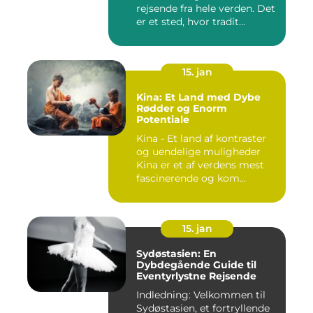
rejsende fra hele verden. Det
er et sted, hvor tradit...
15. jan
Kina: Et Land med Dybe
Rødder og Enorm
Potentiale
Kina - Et land af kontraster
og uendelige muligheder
Kina er et af verdens mest
fascinerende og kom...
15. jan
Sydøstasien: En
Dybdegående Guide til
Eventyrlystne Rejsende
Indledning: Velkommen til
Sydøstasien, et fortryllende