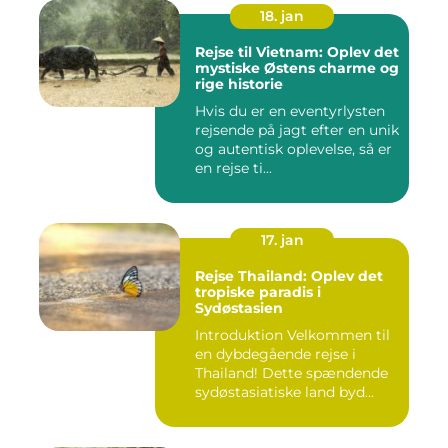
18. jan
Rejse til Vietnam: Oplev det
mystiske Østens charme og
rige historie
Hvis du er en eventyrlysten
rejsende på jagt efter en unik
og autentisk oplevelse, så er
en rejse ti...
17. jan
Rejse Thailand: Oplev det
tropiske paradis i
Sydøstasien
Introduktion Velkommen til
en dybdegående rejse i
Thailand! Dette spændende
sydøstasiatiske land byd...