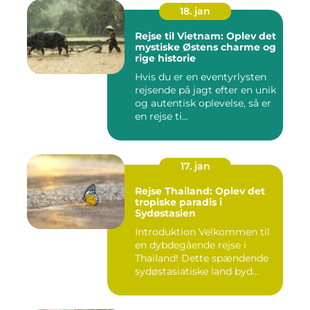
18. jan
Rejse til Vietnam: Oplev det
mystiske Østens charme og
rige historie
Hvis du er en eventyrlysten
rejsende på jagt efter en unik
og autentisk oplevelse, så er
en rejse ti...
17. jan
Rejse Thailand: Oplev det
tropiske paradis i
Sydøstasien
Introduktion Velkommen til
en dybdegående rejse i
Thailand! Dette spændende
sydøstasiatiske land byd...