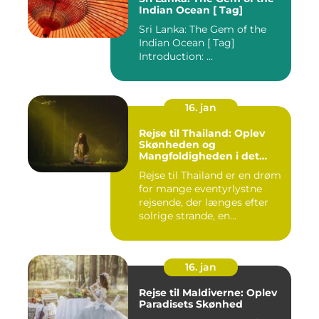
Indian Ocean [ Tag]
Sri Lanka: The Gem of the
Indian Ocean [ Tag]
Introduction: ...
16. jan
Rejse til Thailand: Oplev
Skønheden og
Mangfoldigheden i det
Sydøstasiatiske Paradis
Rejse til Thailand er en drøm
for mange eventyrlystne
rejsende, der længes efter
solrige strande, en...
16. jan
Rejse til Maldiverne: Oplev
Paradisets Skønhed