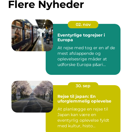
Flere Nyheder
02. nov
Eventyrlige togrejser i
Europa
At rejse med tog er en af de
mest afslappende og
oplevelsesrige måder at
udforske Europa p&ari...
30. sep
Rejse til japan: En
uforglemmelig oplevelse
At planlægge en rejse til
Japan kan være en
eventyrlig oplevelse fyldt
med kultur, histo...