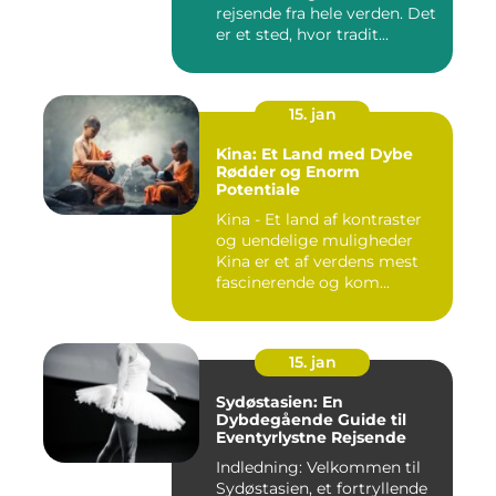
rejsende fra hele verden. Det
er et sted, hvor tradit...
15. jan
Kina: Et Land med Dybe
Rødder og Enorm
Potentiale
Kina - Et land af kontraster
og uendelige muligheder
Kina er et af verdens mest
fascinerende og kom...
15. jan
Sydøstasien: En
Dybdegående Guide til
Eventyrlystne Rejsende
Indledning: Velkommen til
Sydøstasien, et fortryllende