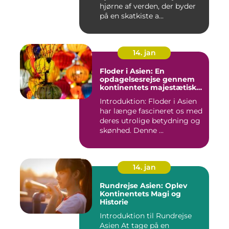
hjørne af verden, der byder
på en skatkiste a...
14. jan
Floder i Asien: En
opdagelsesrejse gennem
kontinentets majestætiske
vandveje
Introduktion: Floder i Asien
har længe fascineret os med
deres utrolige betydning og
skønhed. Denne ...
14. jan
Rundrejse Asien: Oplev
Kontinentets Magi og
Historie
Introduktion til Rundrejse
Asien At tage på en