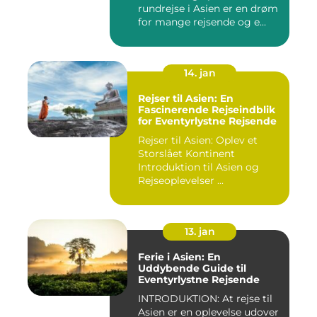
rundrejse i Asien er en drøm
for mange rejsende og e...
14. jan
Rejser til Asien: En
Fascinerende Rejseindblik
for Eventyrlystne Rejsende
Rejser til Asien: Oplev et
Storslået Kontinent
Introduktion til Asien og
Rejseoplevelser ...
13. jan
Ferie i Asien: En
Uddybende Guide til
Eventyrlystne Rejsende
INTRODUKTION: At rejse til
Asien er en oplevelse udover