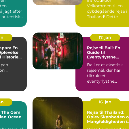
 en
Introduktion
sten
Velkommen til en
å jagt efter
dybdegående rejse i
 autentisk
Thailand! Dette
 så er en
spændende
sydøstasiatiske land
byd...
an
17. jan
Japan: En
Rejse til Bali: En
Oplevelse
Guide til
 Historie
Eventyrlystne
r
Rejsende
Japan
Bali er et eksotisk
Introduktion ...
rejsemål, der har
tiltrukket
eventyrlystne
rejsende i årtier.
Denne indonesiske ...
an
16. jan
: The Gem
Rejse til Thailand:
dian Ocean
Oplev Skønheden 
Mangfoldigheden i
det Sydøstasiatiske