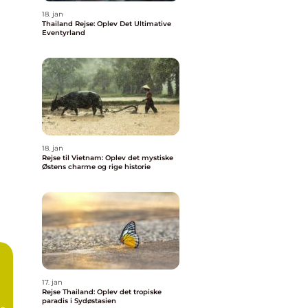
18. jan
Thailand Rejse: Oplev Det Ultimative
Eventyrland
18. jan
Rejse til Vietnam: Oplev det mystiske
Østens charme og rige historie
17. jan
Rejse Thailand: Oplev det tropiske
paradis i Sydøstasien