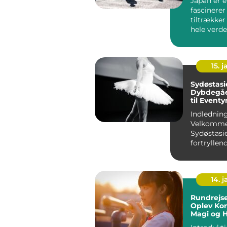
Japan er e
fascinerer
tiltrækker
hele verde
sted, hvor t
15. j
Sydøstasi
Dybdegå
til Eventy
Rejsende
Indledning
Velkommen
Sydøstasie
fortryllen
verden, de
en skatkist
14. 
Rundrejse
Oplev Kon
Magi og H