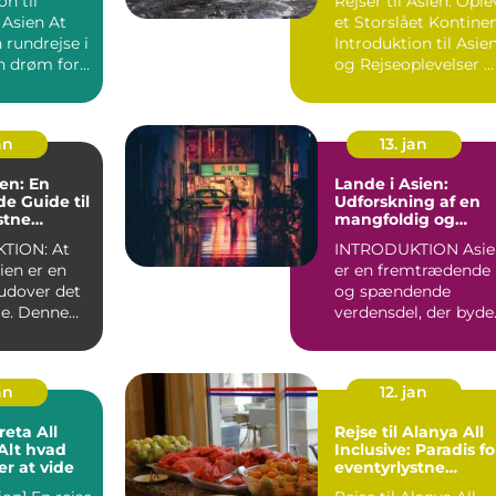
on til
Rejser til Asien: Ople
Rejsende
sien At
et Storslået Kontine
 rundrejse i
Introduktion til Asie
n drøm for
og Rejseoplevelser ...
sende og
an
13. jan
ien: En
Lande i Asien:
e Guide til
Udforskning af en
stne
mangfoldig og
fascinerende regio
TION: At
INTRODUKTION Asien
sien er en
er en fremtrædende
 udover det
og spændende
e. Denne
verdensdel, der byde
en er fyldt...
på en fortryllende
blandin...
an
12. jan
reta All
Rejse til Alanya All
Inclusive: Paradis fo
r at vide
eventyrlystne
rejsende