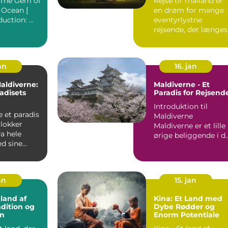
: The Gem of
Rejse til Thailand er
Paradis
 Ocean [
en drøm for mange
Tag] Introduction: ...
eventyrlystne
rejsende, der længes
efter solrige strande,
en...
an
16. jan
Maldiverne:
Maldiverne - Et
adisets
Paradis for Rejsend
Introduktion til
dis
Maldiverne
 lokker
Maldiverne er et lille
ra hele
ørige beliggende i d
d sine
Indiske Ocean og
dstrande,
består a...
an
15. jan
 land af
Kina: Et Land med
adition og
Dybe Rødder og
on
Enorm Potentiale