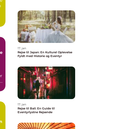
se
n
17. jan
ve
Rejse til Japan: En Kulturel Oplevelse
Fyldt med Historie og Eventyr
er
r
.
17. jan
Rejse til Bali: En Guide til
Eventyrlystne Rejsende
en