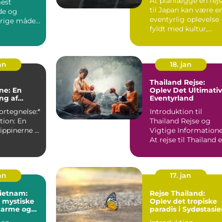
At planlægge en rej
mest
til Japan kan være e
de og
eventyrlig oplevelse
srige måder
fyldt med kultur,
ke Europa
histo...
an
18. jan
Thailand Rejse:
rne: En
Oplev Det Ultimati
ng af
Eventyrland
s Perle**
ortegnelse:*
Introduktion til
ktion: En
Thailand Rejse og
rejse til Filippinerne ...
Vigtige Information
At rejse til Thailand e
en drøm for mange..
an
17. jan
Vietnam:
Rejse Thailand:
 mystiske
Oplev det tropiske
harme og
paradis i Sydøstasi
rie