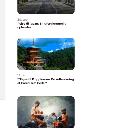
30. sep
Rejse til japan: En uforglemmelig
oplevelse
18. jan
**Rejse til Filippinerne: En udforskning
af Paradisets Perle**