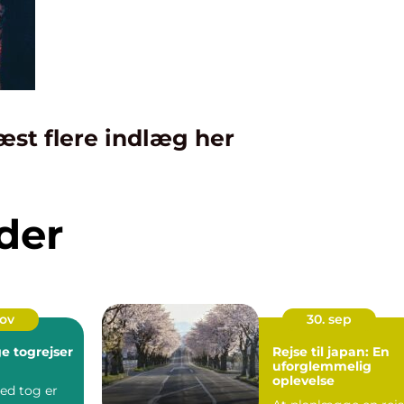
æst flere indlæg her
der
nov
30. sep
ge togrejser
Rejse til japan: En
uforglemmelig
oplevelse
ed tog er