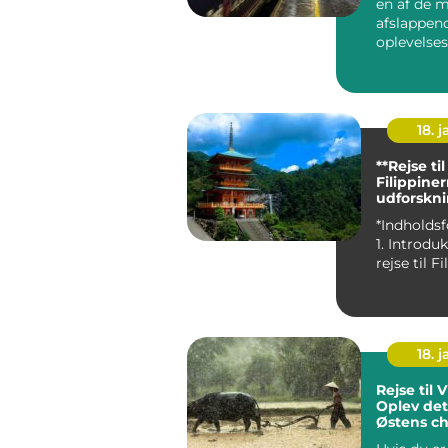
en af de 
afslappen
oplevelse
at udfors
p&ari...
18. j
**Rejse til
Filippine
udforskni
Paradiset
*Indholdsf
1. Introdu
18. j
Rejse til 
Oplev det
Østens c
rige histo