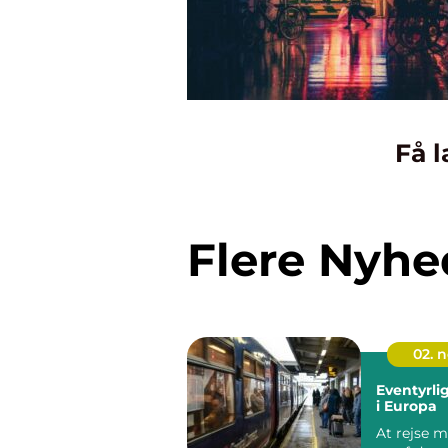
Få l
Flere Nyhe
02. 
Eventyrli
i Europa
At rejse m