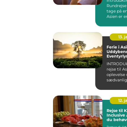
Introdukti
Rundrejse A
tage på en
Asien er e
mange rej
e...
13. j
Ferie i As
Uddybend
Eventyrly
Rejsende
INTRODUK
rejse til A
oplevelse
sædvanlig
del af verd
12. j
Rejse til K
Inclusive Alt hvad
du behøve