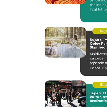
Sri Lanka
the Indian
16. j
Rejse til 
Oplev Par
Skønhed
Maldiverne et para
på jorden,
rejsende f
verden me
hvide san
turkis...
15. j
Japan: Et
kultur, tr
fascinati