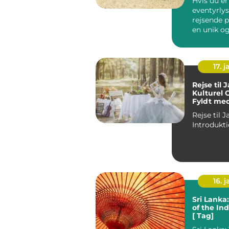
Hvis du er
eventyrly
rejsende p
en unik og
oplevelse,
rejse ti...
17. j
Rejse til 
Kulturel 
Fyldt med
og Eventy
Rejse til 
16. j
Sri Lanka
of the In
[ Tag]