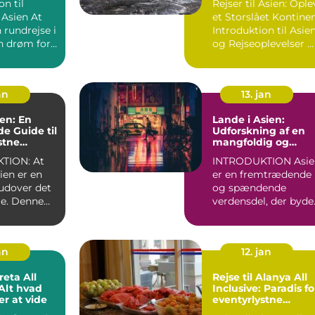
on til
Rejser til Asien: Ople
Rejsende
sien At
et Storslået Kontine
 rundrejse i
Introduktion til Asie
n drøm for
og Rejseoplevelser ...
sende og
an
13. jan
ien: En
Lande i Asien:
e Guide til
Udforskning af en
stne
mangfoldig og
fascinerende regio
TION: At
INTRODUKTION Asien
sien er en
er en fremtrædende
 udover det
og spændende
e. Denne
verdensdel, der byde
en er fyldt...
på en fortryllende
blandin...
an
12. jan
reta All
Rejse til Alanya All
Inclusive: Paradis fo
r at vide
eventyrlystne
rejsende