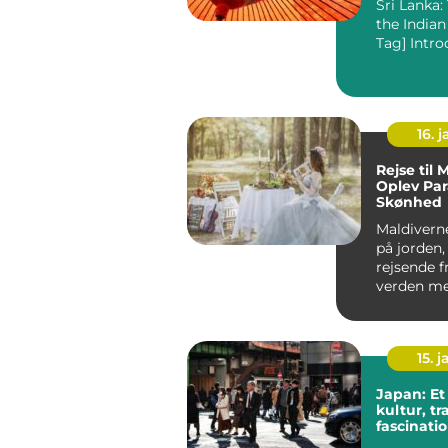
Sri Lanka
the Indian
16. j
Rejse til 
Oplev Par
Skønhed
Maldiverne et para
på jorden,
rejsende f
verden me
hvide san
turkis...
15. j
Japan: Et
kultur, tr
fascinati