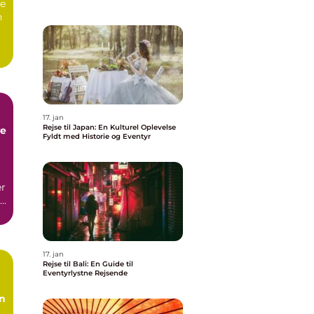
se
n
17. jan
Rejse til Japan: En Kulturel Oplevelse
ve
Fyldt med Historie og Eventyr
er
r
.
17. jan
Rejse til Bali: En Guide til
Eventyrlystne Rejsende
en