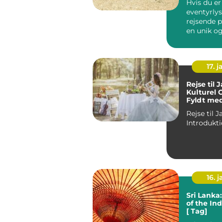
Hvis du er
eventyrly
rejsende p
en unik og
oplevelse,
rejse ti...
17. j
Rejse til 
Kulturel 
Fyldt med
og Eventy
Rejse til 
16. j
Sri Lanka
of the In
[ Tag]