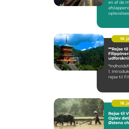
en af de 
afslappen
oplevelse
at udfors
p&ari...
18. j
**Rejse til
Filippine
udforskni
Paradiset
*Indholdsf
1. Introdu
18. j
Rejse til 
Oplev det
Østens c
rige histo