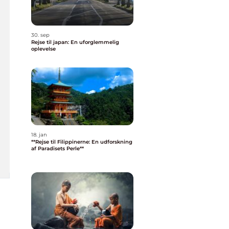
30. sep
Rejse til japan: En uforglemmelig
oplevelse
18. jan
**Rejse til Filippinerne: En udforskning
af Paradisets Perle**