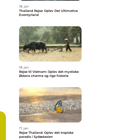
18. jan
Thailand Rejse: Oplev Det Ultimative
Eventyrland
18. jan
Rejse til Vietnam: Oplev det mystiske
Østens charme og rige historie
17. jan
Rejse Thailand: Oplev det tropiske
paradis i Sydøstasien