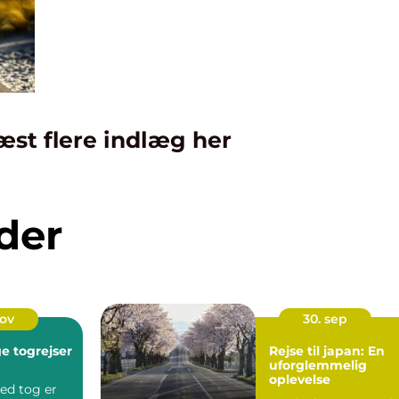
æst flere indlæg her
der
nov
30. sep
ge togrejser
Rejse til japan: En
uforglemmelig
oplevelse
ed tog er