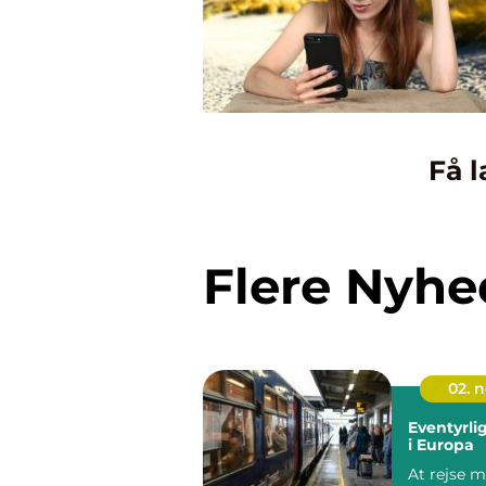
Få l
Flere Nyhe
02. 
Eventyrli
i Europa
At rejse m