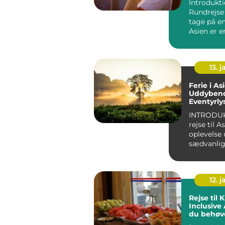
Introdukti
Rundrejse A
tage på en
Asien er e
mange rej
e...
13. j
Ferie i As
Uddybend
Eventyrly
Rejsende
INTRODUK
rejse til A
oplevelse
sædvanlig
del af verd
12. j
Rejse til K
Inclusive Alt hvad
du behøve