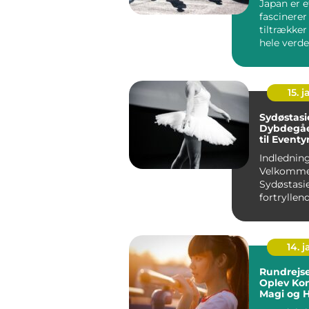
Japan er e
fascinerer
tiltrækker
hele verde
sted, hvor t
15. j
Sydøstasi
Dybdegå
til Eventy
Rejsende
Indledning
Velkommen
Sydøstasie
fortryllen
verden, de
en skatkist
14. 
Rundrejse
Oplev Kon
Magi og H