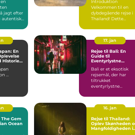
 en
Introduktion
sten
Velkommen til en
å jagt efter
dybdegående rejse i
 autentisk
Thailand! Dette
 så er en
spændende
sydøstasiatiske land
byd...
an
17. jan
Japan: En
Rejse til Bali: En
Oplevelse
Guide til
 Historie
Eventyrlystne
r
Rejsende
Japan
Bali er et eksotisk
Introduktion ...
rejsemål, der har
tiltrukket
eventyrlystne
rejsende i årtier.
Denne indonesiske ...
an
16. jan
: The Gem
Rejse til Thailand:
dian Ocean
Oplev Skønheden 
Mangfoldigheden i
det Sydøstasiatiske