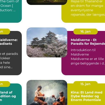
: The Gem of
Rejse til Thailand er
Paradis
 Ocean [
en drøm for mange
Tag] Introduction: ...
eventyrlystne
rejsende, der længes
efter solrige strande,
en...
an
16. jan
Maldiverne:
Maldiverne - Et
adisets
Paradis for Rejsend
Introduktion til
dis
Maldiverne
 lokker
Maldiverne er et lille
ra hele
ørige beliggende i d
d sine
Indiske Ocean og
dstrande,
består a...
an
15. jan
 land af
Kina: Et Land med
adition og
Dybe Rødder og
on
Enorm Potentiale