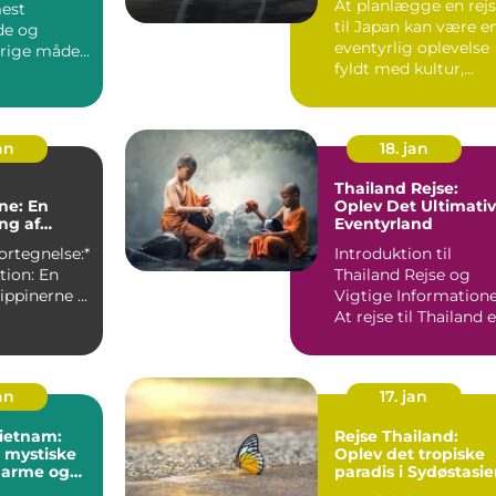
At planlægge en rej
mest
til Japan kan være e
de og
eventyrlig oplevelse
srige måder
fyldt med kultur,
ke Europa
histo...
an
18. jan
Thailand Rejse:
rne: En
Oplev Det Ultimati
ng af
Eventyrland
s Perle**
ortegnelse:*
Introduktion til
ktion: En
Thailand Rejse og
rejse til Filippinerne ...
Vigtige Information
At rejse til Thailand e
en drøm for mange..
an
17. jan
Vietnam:
Rejse Thailand:
 mystiske
Oplev det tropiske
harme og
paradis i Sydøstasi
rie