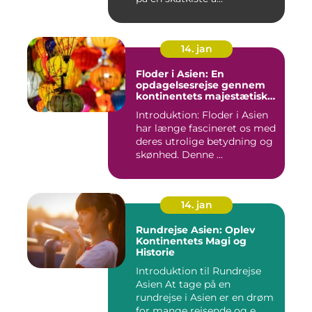
14. jan
Floder i Asien: En
opdagelsesrejse gennem
kontinentets majestætiske
vandveje
Introduktion: Floder i Asien
har længe fascineret os med
deres utrolige betydning og
skønhed. Denne ...
14. jan
Rundrejse Asien: Oplev
Kontinentets Magi og
Historie
Introduktion til Rundrejse
Asien At tage på en
rundrejse i Asien er en drøm
for mange rejsende og e...