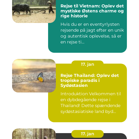
Rejse til Vietnam: Oplev det
mystiske Østens charme og
rige historie
Hvis du er en eventyrlysten
rejsende på jagt efter en unik
og autentisk oplevelse, så er
en rejse ti...
17. jan
Rejse Thailand: Oplev det
tropiske paradis i
Sydøstasien
Introduktion Velkommen til
en dybdegående rejse i
Thailand! Dette spændende
sydøstasiatiske land byd...
17. jan