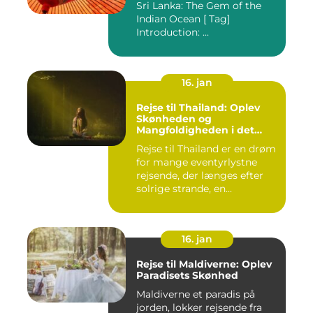
Sri Lanka: The Gem of the
Indian Ocean [ Tag]
Introduction: ...
16. jan
Rejse til Thailand: Oplev
Skønheden og
Mangfoldigheden i det
Sydøstasiatiske Paradis
Rejse til Thailand er en drøm
for mange eventyrlystne
rejsende, der længes efter
solrige strande, en...
16. jan
Rejse til Maldiverne: Oplev
Paradisets Skønhed
Maldiverne et paradis på
jorden, lokker rejsende fra