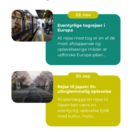
02. nov
Eventyrlige togrejser i
Europa
At rejse med tog er en af de
mest afslappende og
oplevelsesrige måder at
udforske Europa p&ari...
30. sep
Rejse til japan: En
uforglemmelig oplevelse
At planlægge en rejse til
Japan kan være en
eventyrlig oplevelse fyldt
med kultur, histo...