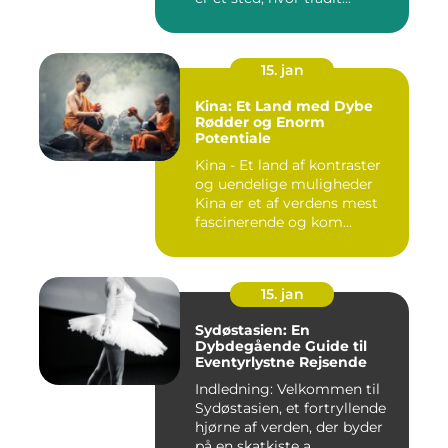
15. jan
Kina: Et Land med Dybe
Rødder og Enorm
Potentiale
Kina - Et land af kontraster
og uendelige muligheder
Kina er et af verdens mest
fascinerende og kom...
15. jan
Sydøstasien: En
Dybdegående Guide til
Eventyrlystne Rejsende
Indledning: Velkommen til
Sydøstasien, et fortryllende
hjørne af verden, der byder
på en skatkiste a...