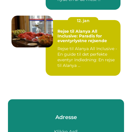
12. jan
Rejse til Alanya All
Inclusive: Paradis for
eventyrlystne rejsende
Rejse til Alanya All Inclusive -
En guide til det perfekte
eventyr Indledning: En rejse
til Alanya ...
Adresse