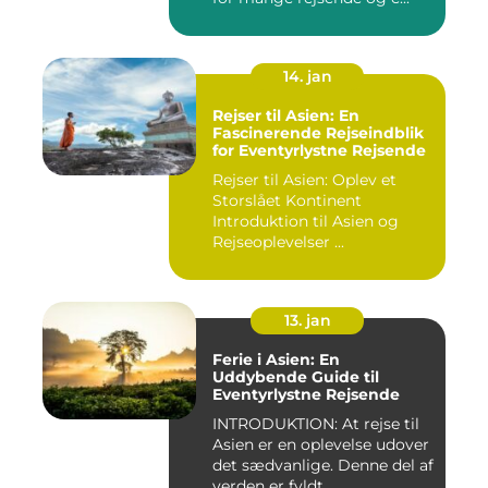
14. jan
Rejser til Asien: En
Fascinerende Rejseindblik
for Eventyrlystne Rejsende
Rejser til Asien: Oplev et
Storslået Kontinent
Introduktion til Asien og
Rejseoplevelser ...
13. jan
Ferie i Asien: En
Uddybende Guide til
Eventyrlystne Rejsende
INTRODUKTION: At rejse til
Asien er en oplevelse udover
det sædvanlige. Denne del af
verden er fyldt...