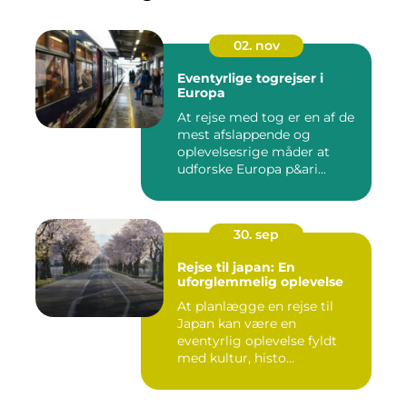
02. nov
Eventyrlige togrejser i
Europa
At rejse med tog er en af de
mest afslappende og
oplevelsesrige måder at
udforske Europa p&ari...
30. sep
Rejse til japan: En
uforglemmelig oplevelse
At planlægge en rejse til
Japan kan være en
eventyrlig oplevelse fyldt
med kultur, histo...