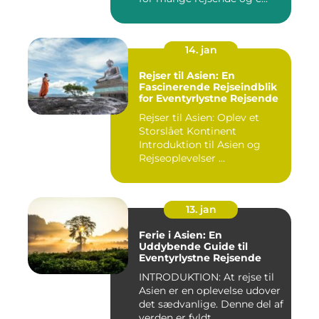
14. jan
Rejser til Asien: En
Fascinerende Rejseindblik
for Eventyrlystne Rejsende
Rejser til Asien: Oplev et
Storslået Kontinent
Introduktion til Asien og
Rejseoplevelser ...
13. jan
Ferie i Asien: En
Uddybende Guide til
Eventyrlystne Rejsende
INTRODUKTION: At rejse til
Asien er en oplevelse udover
det sædvanlige. Denne del af
verden er fyldt...