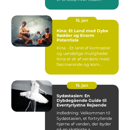
15. jan
Kina: Et Land med Dybe
Rødder og Enorm
Potentiale
Kina - Et land af kontraster
og uendelige muligheder
Kina er et af verdens mest
fascinerende og kom...
15. jan
Sydøstasien: En
Dybdegående Guide til
Eventyrlystne Rejsende
Indledning: Velkommen til
Sydøstasien, et fortryllende
hjørne af verden, der byder
på en skatkiste a...