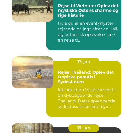
Rejse til Vietnam: Oplev det
mystiske Østens charme og
rige historie
Hvis du er en eventyrlysten
rejsende på jagt efter en unik
og autentisk oplevelse, så er
en rejse ti...
17. jan
Rejse Thailand: Oplev det
tropiske paradis i
Sydøstasien
Introduktion Velkommen til
en dybdegående rejse i
Thailand! Dette spændende
sydøstasiatiske land byd...
17. jan