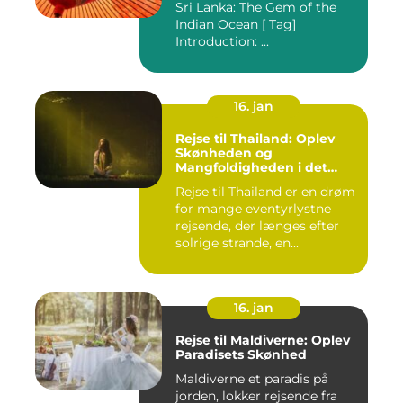
Sri Lanka: The Gem of the
Indian Ocean [ Tag]
Introduction: ...
16. jan
Rejse til Thailand: Oplev
Skønheden og
Mangfoldigheden i det
Sydøstasiatiske Paradis
Rejse til Thailand er en drøm
for mange eventyrlystne
rejsende, der længes efter
solrige strande, en...
16. jan
Rejse til Maldiverne: Oplev
Paradisets Skønhed
Maldiverne et paradis på
jorden, lokker rejsende fra