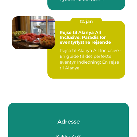
12. jan
Rejse til Alanya All
Inclusive: Paradis for
eventyrlystne rejsende
Rejse til Alanya All Inclusive -
En guide til det perfekte
eventyr Indledning: En rejse
til Alanya ...
Adresse