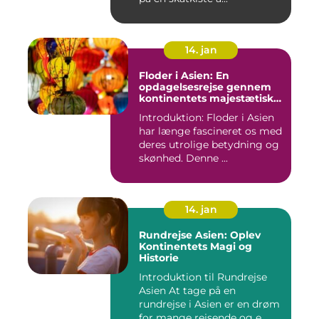
14. jan
Floder i Asien: En
opdagelsesrejse gennem
kontinentets majestætiske
vandveje
Introduktion: Floder i Asien
har længe fascineret os med
deres utrolige betydning og
skønhed. Denne ...
14. jan
Rundrejse Asien: Oplev
Kontinentets Magi og
Historie
Introduktion til Rundrejse
Asien At tage på en
rundrejse i Asien er en drøm
for mange rejsende og e...